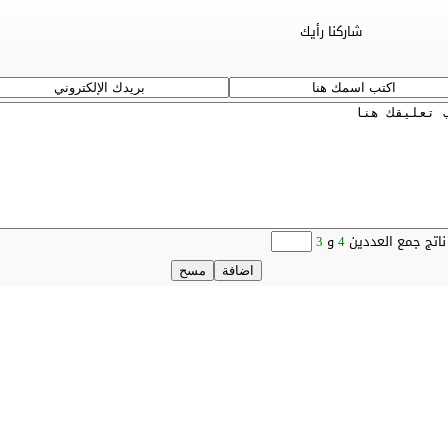
شاركنا رأيك
ناتج جمع العددين
4
و
3