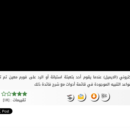
كتروني (الايميل) عندما يقوم أحد بتعبئة استبانة أو الرد على فورم معين تم 
واعد التنبيه الموجودة في قائمة أدوات مع شرح فائدة ذلك
تقييمات : [18]