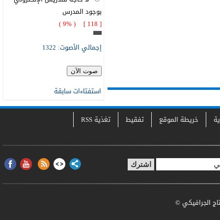
بوجود المدرس
[ 118 ] ( 9% )
إجمالي الأصوت: 1322
استفتاءات سابقة
ية
خريطة الموقع
تفقيط
تغذية RSS
تاج الجرافيكي ©